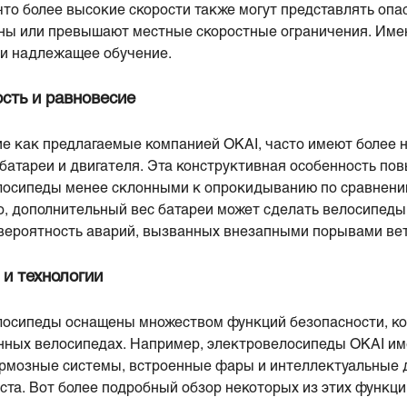
то более высокие скорости также могут представлять опас
ны или превышают местные скоростные ограничения. Имен
 и надлежащее обучение.
сть и равновесие
е как предлагаемые компанией OKAI, часто имеют более 
батареи и двигателя. Эта конструктивная особенность по
елосипеды менее склонными к опрокидыванию по сравнен
о, дополнительный вес батареи может сделать велосипеды
 вероятность аварий, вызванных внезапными порывами вет
 и технологии
осипеды оснащены множеством функций безопасности, к
нных велосипедах. Например, электровелосипеды OKAI и
рмозные системы, встроенные фары и интеллектуальные
ста. Вот более подробный обзор некоторых из этих функци