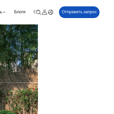
ь
Блоги
О
Связаться с нами
Отправить запрос
00P
ES700