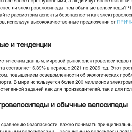
тся все более перегруженными, а люди ищут более экологи
аснее ли электровелосипеды, чем обычные велосипеды? Ч
вайте рассмотрим аспекты безопасности как электровелоси
ов, используя высококачественные предложения от
ПРИЧ
ые и тенденции
истическим данным, мировой рынок электровелосипедов 
а составляет 6,39% в период с 2021 по 2026 год. Этот рос
сом, повышением осведомленности об экологических проб
орта. В мире используется более 200 миллионов электров
степенной задачей как для производителей, так и для по
тровелосипеды и обычные велосипеды
 сравнению безопасности, важно понимать принципиальн
обычными велосипедами. Традиционные велосипеды полаг