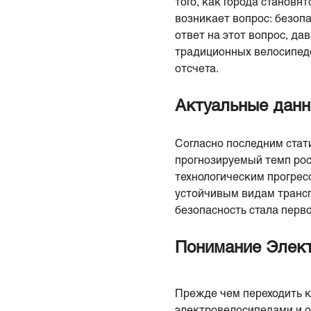
того, как города становя
возникает вопрос: безоп
ответ на этот вопрос, да
традиционных велосипед
отсчета.
Актуальные данн
Согласно последним стат
прогнозируемый темп рост
технологическим прогрес
устойчивым видам трансп
безопасность стала перво
Понимание
Элек
Прежде чем переходить к
электровелосипедами и 