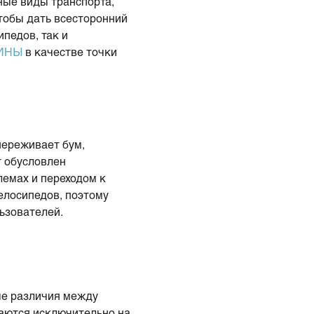
чные виды транспорта,
тобы дать всесторонний
педов, так и
ИНЫ
в качестве точки
переживает бум,
т обусловлен
лемах и переходом к
елосипедов, поэтому
льзователей.
ые различия между
аются исключительно на