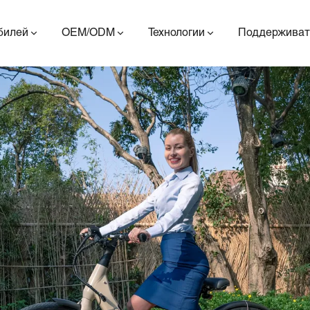
билей
OEM/ODM
Технологии
Поддерживат
ES400AV2
ES410
ES6