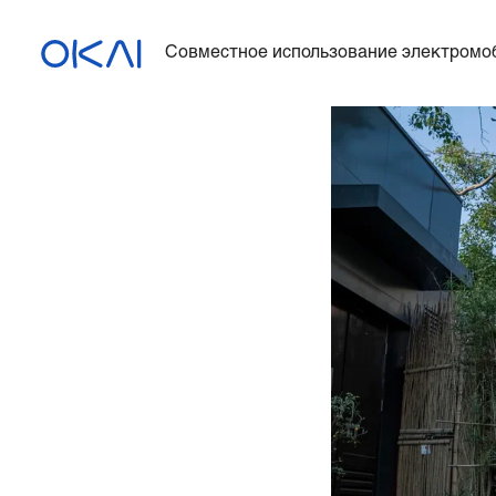
Совместное использование электромо
Электросамокаты
Электровелосипеды
Электросамокат с
сиденьем
ES400A
Зарядная станция