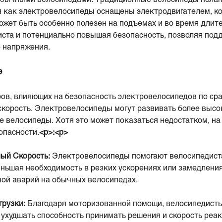
мя как электровелосипеды оснащены электродвигателем, к
может быть особенно полезен на подъемах и во время длит
ста и потенциально повышая безопасность, позволяя под
о напряжения.
е
ов, влияющих на безопасность электровелосипедов по с
скорость. Электровелосипеды могут развивать более высо
е велосипеды. Хотя это может показаться недостатком, на
опасности.
<р>:<р>
ный
Скорость:
Электровелосипеды помогают велосипедист
еньшая необходимость в резких ускорениях или замедлени
ой аварий на обычных велосипедах.
грузки:
Благодаря моторизованной помощи, велосипедист
 ухудшать способность принимать решения и скорость реак