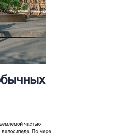
обычных
тъемлемой частью
а велосипеде. По мере