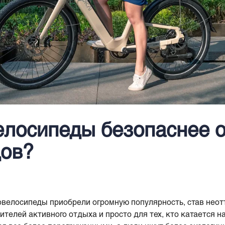
елосипеды безопаснее 
дов?
овелосипеды приобрели огромную популярность, став нео
ителей активного отдыха и просто для тех, кто катается н