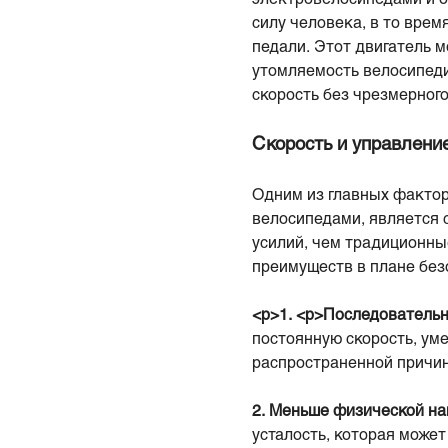
силу человека, в то вре
педали. Этот двигатель 
утомляемость велосипеди
скорость без чрезмерног
Скорость и управлени
Одним из главных фактор
велосипедами, является 
усилий, чем традиционны
преимуществ в плане без
<р>1. <р>
Последователь
постоянную скорость, ум
распространенной причин
2.
Меньше физической на
усталость, которая может