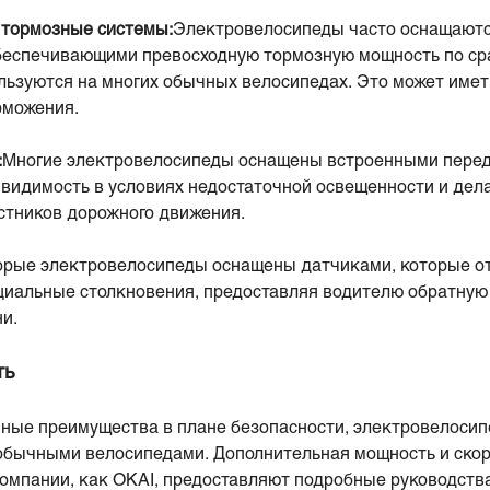
тормозные системы:
Электровелосипеды часто оснащаютс
беспечивающими превосходную тормозную мощность по ср
льзуются на многих обычных велосипедах. Это может име
рможения.
:
Многие электровелосипеды оснащены встроенными перед
видимость в условиях недостаточной освещенности и дел
стников дорожного движения.
рые электровелосипеды оснащены датчиками, которые от
циальные столкновения, предоставляя водителю обратную 
и.
ть
ные преимущества в плане безопасности, электровелоси
обычными велосипедами. Дополнительная мощность и скоро
компании, как OKAI, предоставляют подробные руководств