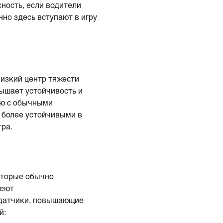
ность, если водители
но здесь вступают в игру
низкий центр тяжести
вышает устойчивость и
ию с обычными
 более устойчивыми в
ра.
оторые обычно
меют
 датчики, повышающие
й: