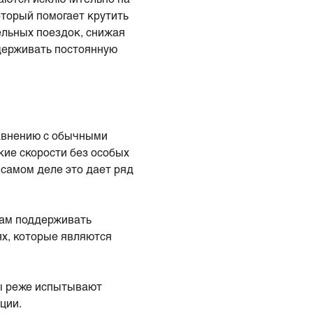
оторый помогает крутить
ельных поездок, снижая
держивать постоянную
равнению с обычными
кие скорости без особых
 самом деле это дает ряд
ам поддерживать
ях, которые являются
ы реже испытывают
ции.