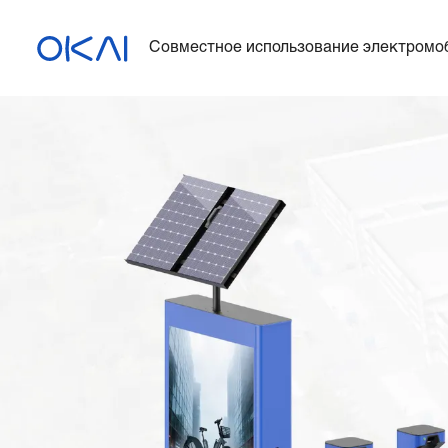
Совместное использование электромо
Электросамокаты
Электровелосипеды
Электросамокат с
сиденьем
ES400A
Зарядная станция