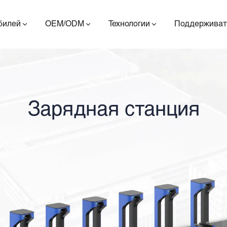
билей
OEM/ODM
Технологии
Поддерживат
Зарядная станция
ES400AV2
ES410
ES6