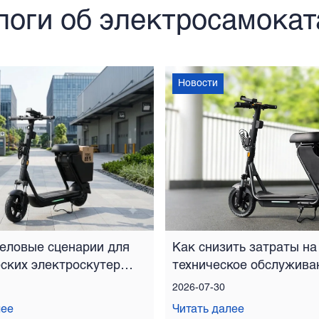
логи об электросамокат
Новости
еловые сценарии для
Как снизить затраты на
ских электроскутеров
техническое обслужива
 типа
парка совместных
2026-07-30
электроскутеров
лее
Читать далее