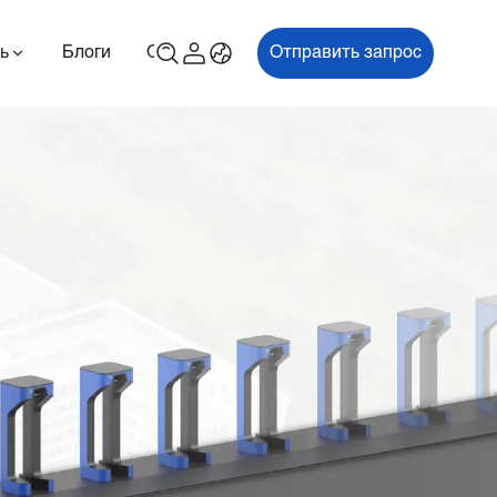
ь
Блоги
О
Связаться с нами
Отправить запрос
00P
ES700