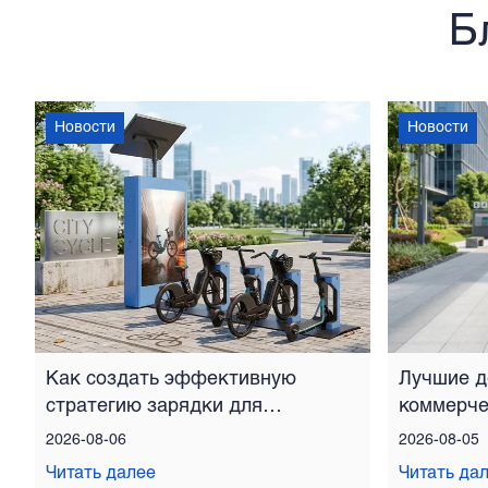
Б
Новости
Новости
Как создать эффективную
Лучшие д
стратегию зарядки для
коммерче
совместных электросамокатов
сидячего
2026-08-06
2026-08-05
и электровелосипедов
Читать далее
Читать да