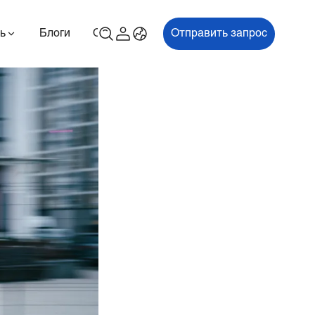
ь
Блоги
О
Связаться с нами
Отправить запрос
00P
ES700