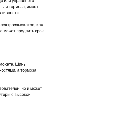
де или управляете
ны и тормоза, имеет
ктивности.
электросамокатов, как
е может продлить срок
амоката. Шины
ностями, а тормоза
зователей, но и может
утеры с высокой