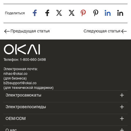
Поделиться
Предыдущая статья
Следующая статья
Телефон: 1-800-660-3498
Электронная почта:
nihao@okai.co
(для бизнеса)
b2bsupport@okai.co
(для технической поддержки)
Электросамокаты
Электровелосипеды
ES400A
OEM/ODM
EB100B
ES410
О нас
SV3