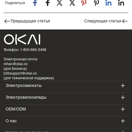
Поделиться
Предыдущая статья
Следующая статья
Телефон: 1-800-660-3498
Электронная почта:
nihao@okai.co
(для бизнеса)
b2bsupport@okai.co
(для технической поддержки)
Электросамокаты
Электровелосипеды
ES400A
OEM/ODM
EB100B
ES410
О нас
SV3
EB300
ES600P