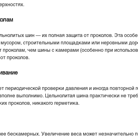
ерхностях.
колам
льнолитых шин — их полная защита от проколов. Эта особ
с мусором, строительными площадками или неровными дор
 проколам, чем шины с камерами (особенно при использова
от проколов.
живание
т периодической проверки давления и иногда повторной г
вполне выполнимо. Цельнолитая шина практически не треб
их проколов, никакого герметика.
е бескамерных. Увеличение веса может незначительно по