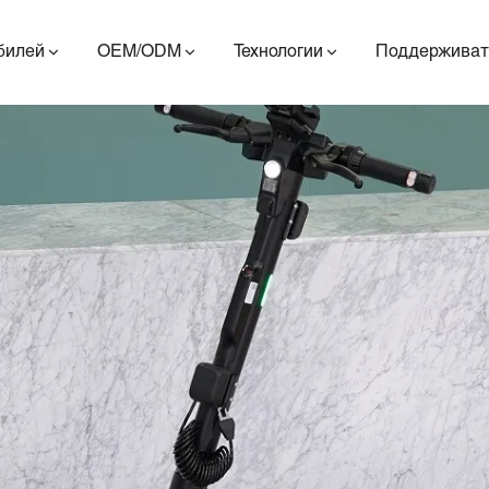
билей
OEM/ODM
Технологии
Поддерживат
ES400AV2
ES410
ES6