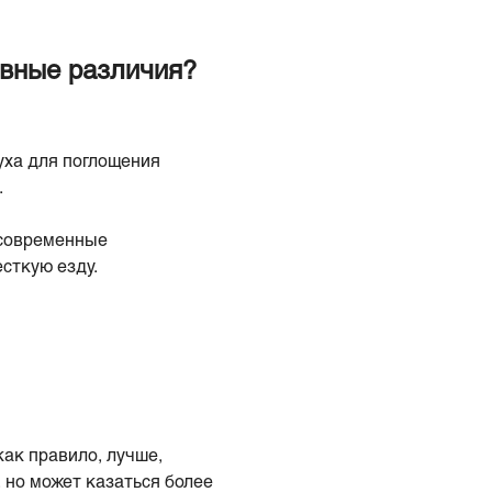
овные различия?
уха для поглощения
.
 современные
сткую езду.
как правило, лучше,
 но может казаться более