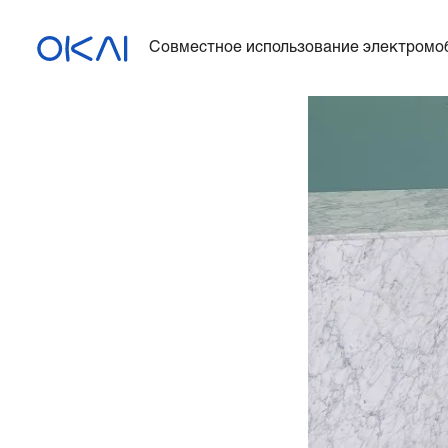
Совместное использование электромо
Электросамокаты
Электровелосипеды
Электросамокат с
сиденьем
ES400A
Зарядная станция