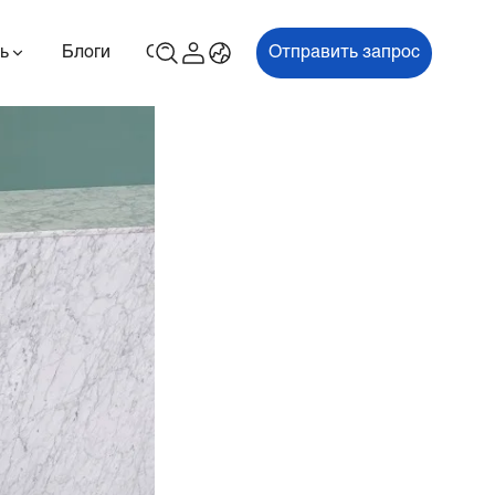
ь
Блоги
О
Связаться с нами
Отправить запрос
00P
ES700