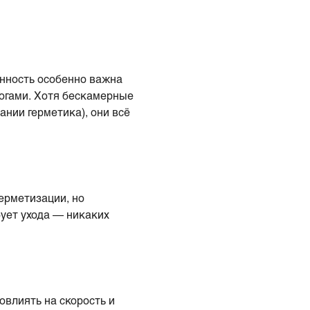
енность особенно важна
огами. Хотя бескамерные
нии герметика), они всё
ерметизации, но
ует ухода — никаких
влиять на скорость и