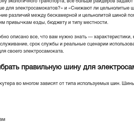
ону экологичного транспорта, всё больше райдеров задают
е для электросамокатов?» и «Снижают ли цельнолитые ш
ние различий между бескамерной и цельнолитой шиной по
им привычкам езды, бюджету и типу местности.
бно описано все, что вам нужно знать — характеристики, 
бслуживание, срок службы и реальные сценарии использов
ля своего электросамоката.
брать правильную шину для электроса
кутера во многом зависят от типа используемых шин. Шин
лам