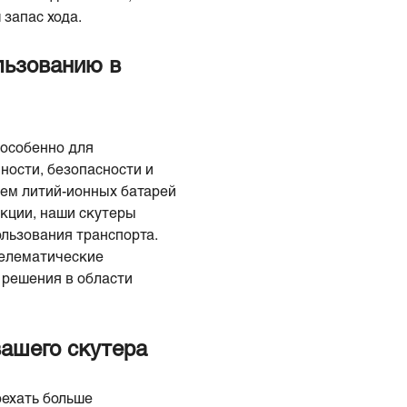
запас хода.
льзованию в
 особенно для
ности, безопасности и
ием литий-ионных батарей
укции, наши скутеры
ользования транспорта.
телематические
 решения в области
ашего скутера
оехать больше