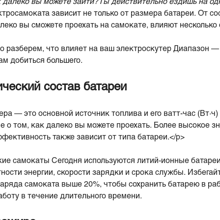
 далеко вы можете зайти?
Ты действительно ездишь на од
ктросамоката зависит не только от размера батареи. От со
алеко вы сможете проехать на самокате, влияют несколько
но разберем, что влияет на ваш электроскутер Диапазон —
ам добиться большего.
ический состав батареи
ра — это основной источник топлива и его ватт-час (Вт·ч
 о том, как далеко вы можете проехать. Более высокое з
ффективность также зависит от типа батареи.</p>
ие самокаты Сегодня используются литий-ионные батаре
ности энергии, скорости зарядки и срока службы. Избегай
аряда самоката выше 20%, чтобы сохранить батарею в ра
аботу в течение длительного времени.