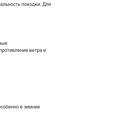
дальность поездки. Для
нные
противление ветра и
особенно в зимние