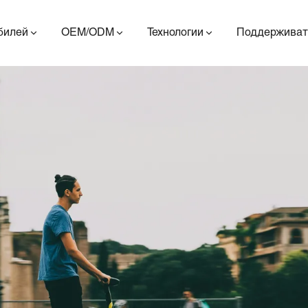
билей
OEM/ODM
Технологии
Поддерживат
ES400AV2
ES410
ES6