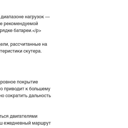
 диапазоне нагрузок —
ние рекомендуемой
рядке батареи.</p>
дели, рассчитанные на
ктеристики скутера.
неровное покрытие
то приводит к большему
но сократить дальность
ться двигателями
ваш ежедневный маршрут