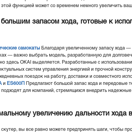
 этой функцией может со временем немного увеличить ваш 
 большим запасом хода, готовые к испо
ические самокаты
Благодаря увеличенному запасу хода —
ках — важно выбрать модель, разработанную для долговеч
но здесь OKAI выделяется. Разработанные с использован
ектуальных систем управления энергией и прочной констр
едневных поездок на работу, доставки и совместного исп
А
и
ES
6
00
П
Предлагают большой запас хода и передовые 
подходят для компаний, стремящихся внедрить надежные
мальному увеличению дальности хода в
скутер, вы все равно можете предпринять шаги, чтобы пр