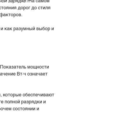
ной зарядке?
На самом
стояния дорог до стиля
 факторов.
 и как разумный выбор и
) Показатель мощности
начение Вт·ч означает
и, которые обеспечивают
те полной разрядки и
бочем состоянии и