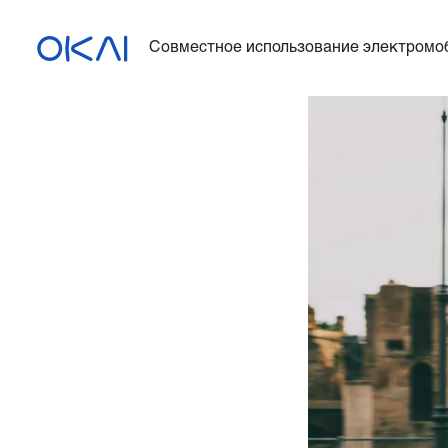
Совместное использование электромо
Электросамокаты
Электровелосипеды
Электросамокат с
сиденьем
ES400A
Зарядная станция