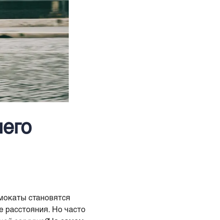
шего
амокаты становятся
е расстояния. Но часто