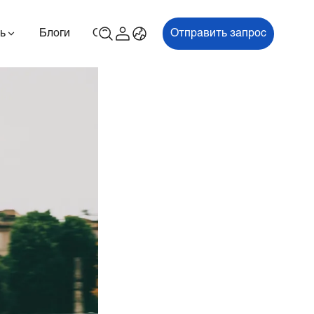
ь
Блоги
О
Связаться с нами
Отправить запрос
00P
ES700