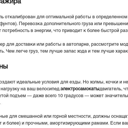
ссажира
ль откалиброван для оптимальной работы в определенном
0 фунтов). Перевозка дополнительного груза или превыше
 потребность в энергии, что приводит к более быстрой раз
тер для доставки или работы в автопарке, рассмотрите мо
. Чем легче груз, тем лучше запас хода и тем лучше хара
оны
создают идеальные условия для езды. Но холмы, кочки и 
нагрузку на ваш велосипед.
электросамокаты
двигатель, ч
утой подъем — даже всего 10 градусов — может значитель
.
ые для смешанной или горной местности, должны оснаща
т и более) и прочными, амортизирующими рамами. Если 