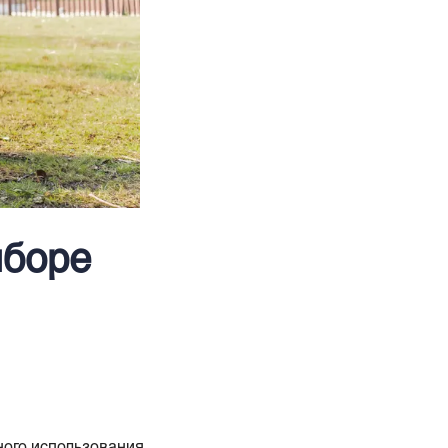
ыборе
ого использования