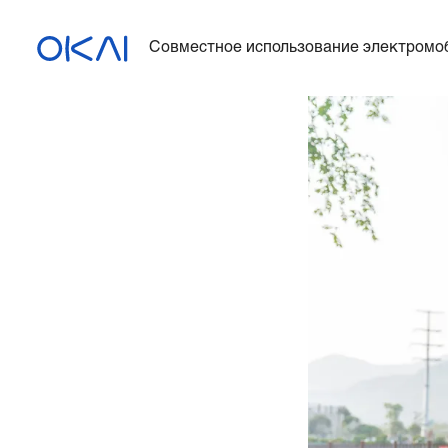
Совместное использование электромо
Электросамокаты
Электровелосипеды
Электросамокат с
сиденьем
ES400A
Зарядная станция