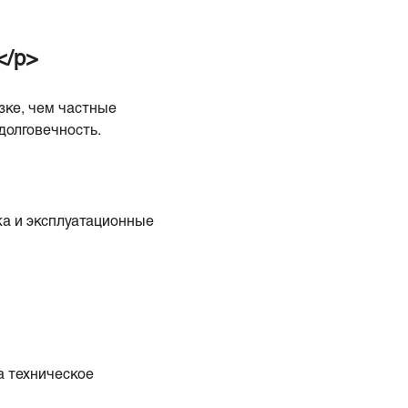
</p>
зке, чем частные
долговечность.
а и эксплуатационные
а техническое