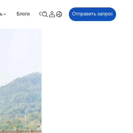
ь
Блоги
О
Связаться с нами
Отправить запрос
00P
ES700