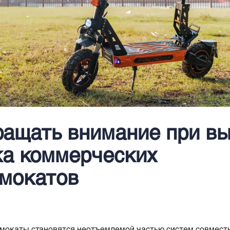
ращать внимание при в
ка коммерческих
амокатов
мокаты становятся неотъемлемой частью систем совместн