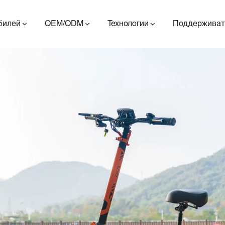
билей
OEM/ODM
Технологии
Поддерживат
ES400AV2
ES410
ES6