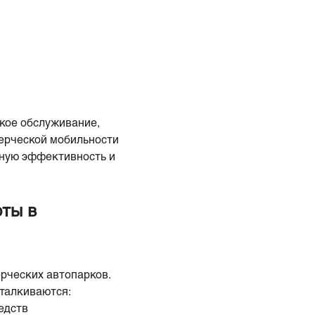
кое обслуживание,
мерческой мобильности
нную эффективность и
оты в
рческих автопарков.
талкиваются:
едств