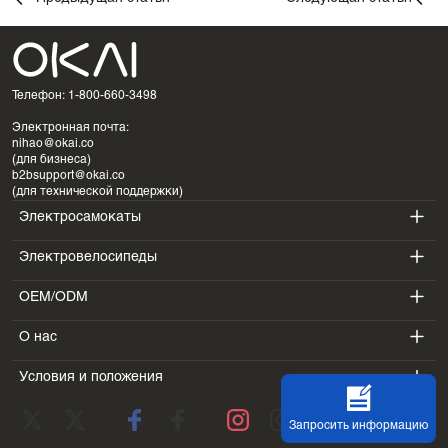
Телефон: 1-800-660-3498
Электронная почта:
nihao@okai.co
(для бизнеса)
b2bsupport@okai.co
(для технической поддержки)
Электросамокаты
Электровелосипеды
ES400A
OEM/ODM
EB100B
ES410
О нас
SV3
EB300
ES600P
Условия и положения
Введение
БВ5
EB100B V3
ES700
Условия предоставления услуг
Лаборатория
ДК1
Запросить информацию